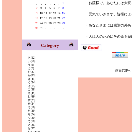
.
.
.
.
.
.
・お蔭様で。あなたには大変
1
2
3
4
5
6
7
8
9
10
11
12
13
14
15
元気でいきます。皆様によ
16
17
18
19
20
21
22
23
24
25
26
27
28
29
・あなたさまには感謝の外あ
30
31
・
・
・
・
・
・人は人のためにその命を懸
Category
あ
(52)
い
(58)
う
(9)
え
(7)
画面TOPへ
お
(37)
か
(83)
き
(41)
く
(34)
け
(15)
こ
(38)
さ
(41)
し
(69)
す
(29)
せ
(24)
そ
(16)
た
(39)
ち
(24)
つ
(20)
て
(18)
と
(36)
な
(37)
なし
(357)