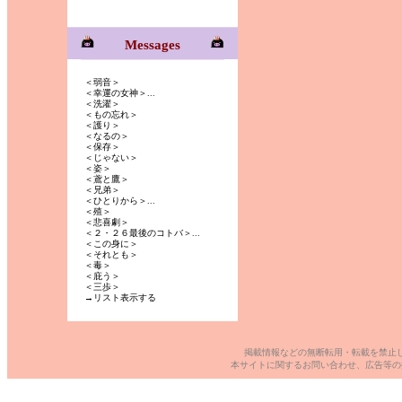
Messages
＜弱音＞
＜幸運の女神＞...
＜洗濯＞
＜もの忘れ＞
＜護り＞
＜なるの＞
＜保存＞
＜じゃない＞
＜姿＞
＜鳶と鷹＞
＜兄弟＞
＜ひとりから＞...
＜殖＞
＜悲喜劇＞
＜２・２６最後のコトバ＞...
＜この身に＞
＜それとも＞
＜毒＞
＜庇う＞
＜三歩＞
→リスト表示する
掲載情報などの無断転用・転載を禁止
本サイトに関するお問い合わせ、広告等