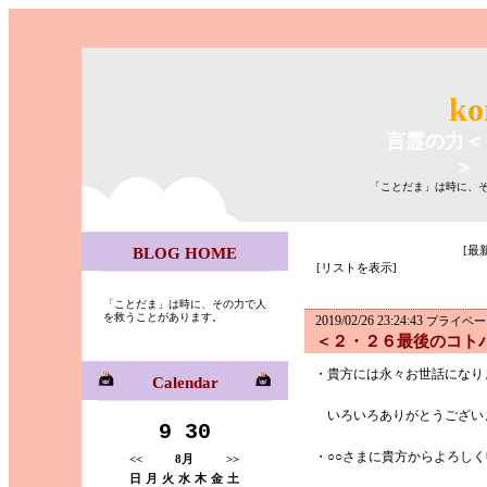
ko
言霊の力＜
＞
「ことだま」は時に、
[最
BLOG HOME
[リストを表示]
「ことだま」は時に、その力で人
を救うことがあります。
2019/02/26 23:24:43
プライベー
＜２・２６最後のコト
・貴方には永々お世話になり
Calendar
いろいろありがとうござい
9 30
・○○さまに貴方からよろし
<<
8月
>>
日
月
火
水
木
金
土