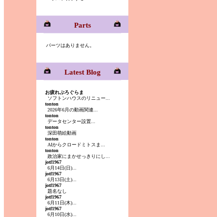
Parts
パーツはありません。
Latest Blog
お疲れぷろぐらま
ソフトンハウスのリニュー...
tonton
2026年6月の動画関連...
tonton
データセンター設置...
tonton
深田萌絵動画
tonton
AIからクロードミトスま...
tonton
政治家にまかせっきりにし...
jotf1967
6月14日(日)...
jotf1967
6月13日(土)...
jotf1967
題名なし
jotf1967
6月11日(木)...
jotf1967
6月10日(水)...