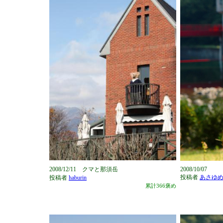
2008/12/11 クマと那須岳
2008/10/07
投稿者
あさゆ
投稿者
haburin
累計366褒め
今まで褒め