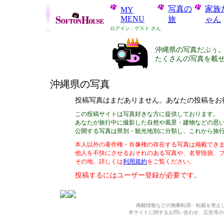
写真の
家族
MY
MENU
旅
ゃん
ログイン : ゲスト さん
沖縄県の写真だぶぅ
たくさんの写真を載
沖縄県の写真
投稿写真はまだありません。あなたの投稿をお
この投稿サイトは写真好きな方に提供しております。
あなたが旅行中に撮影した自然や風景・建物などの思
公開する写真は県別・観光地別に分類し、これから旅
本人以外の著作権・肖像権の存在する写真は掲載できま
他人を不快にさせるおそれのある写真や、名誉毀損、
その地、詳しくは
利用規約
をご覧ください。
投稿するには
ユーザー登録
が必要です。
掲載情報などの無断転用・転載を禁止
本サイトに関するお問い合わせ、広告等