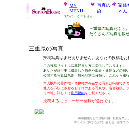
写真の
家族
MY
MENU
旅
ゃん
ログイン : ゲスト さん
三重県の写真だぶぅ
たくさんの写真を載
三重県の写真
投稿写真はまだありません。あなたの投稿をお
この投稿サイトは写真好きな方に提供しております。
あなたが旅行中に撮影した自然や風景・建物などの思
公開する写真は県別・観光地別に分類し、これから旅
本人以外の著作権・肖像権の存在する写真は掲載できま
他人を不快にさせるおそれのある写真や、名誉毀損、
その地、詳しくは
利用規約
をご覧ください。
投稿するには
ユーザー登録
が必要です。
掲載情報などの無断転用・転載を禁止
本サイトに関するお問い合わせ、広告等