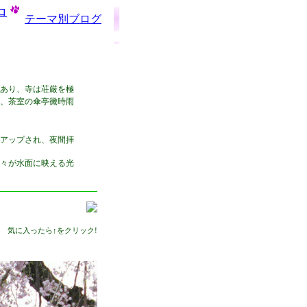
ロ
テーマ別ブログ
あり、寺は荘厳を極
、茶室の傘亭黴時雨
アップされ、夜間拝
木々が水面に映える光
気に入ったら↑をクリック!