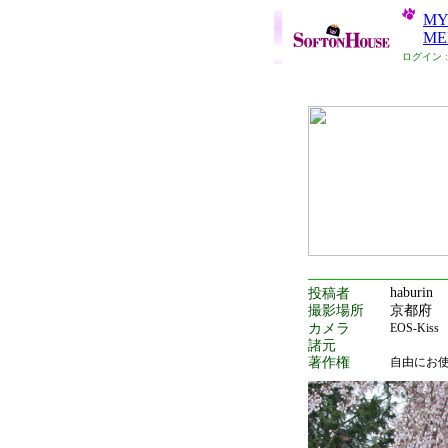
M
ME
ログイン 
haburin
投稿者
撮影場所
京都府
カメラ
EOS-Kiss
諸元
著作権
自由にお使