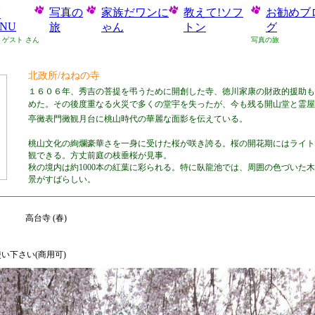
写真の
家族だワンに
教えて!ソフ
お勧めブ
Y
NU
旅
ゃん
トン
グ
: ゲスト さん
写真の旅
北政所/ねねの寺
１６０６年、秀吉の菩提を弔うために開創した寺、徳川家康の財政的援助も
めた。その後度重なる火災で多くの堂宇を失ったが、今も残る開山堂と霊屋
亭黴表門黴観月台に桃山時代の華麗な面影を伝えている。
桃山文化の絢爛豪華さを一身に受けた桜が咲き誇る。桜の開花期にはライト
観できる。方丈前庭の枝垂桜が見事。
秋の境内は約1000本の紅葉に彩られる。特に臥龍池では、周囲の色づいた
景がすばらしい。
高台寺 (
春
)
い下さい(商用可)